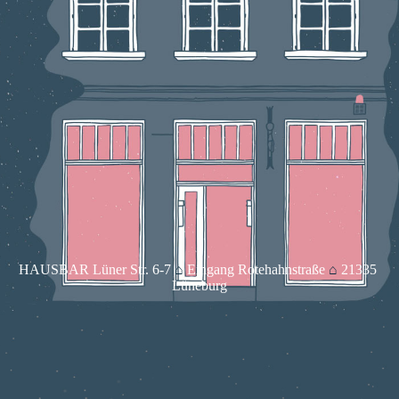
HAUSBAR Lüner Str. 6-7 
⌂
 Eingang Rotehahnstraße 
⌂
 21335 
Lüneburg